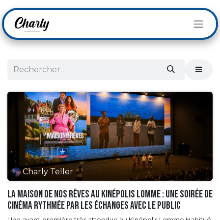
Se rendre au contenu
Charly Teller
La Maison de nos rêves au Kinépolis Lomme : une soirée de
cinéma rythmée par les échanges avec le public
Une avant-première très attendue au Kinépolis Lomme Habitué