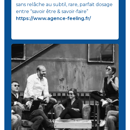
sans relâche au subtil, rare, parfait dosage
entre “savoir être & savoir-faire”
https://www.agence-feeling.fr/